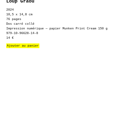
Loup Graou
2024
10,5 x 14,8 cm
76 pages
Dos carré collé
Impression numérique — papier Munken Print Cream 150 g
979-10-96628-14-8
14 €
Ajouter au panier