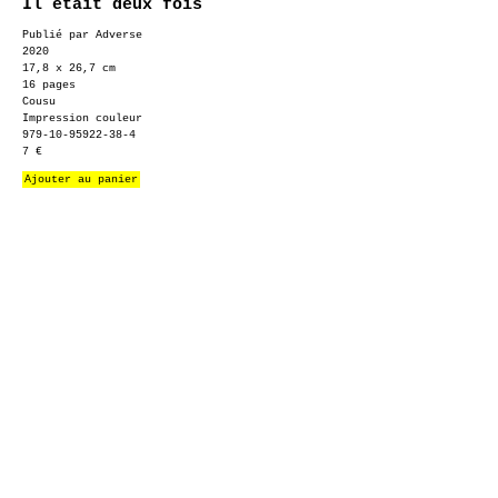
Il était deux fois
Publié par Adverse
2020
17,8 x 26,7 cm
16 pages
Cousu
Impression couleur
979-10-95922-38-4
7 €
Ajouter au panier